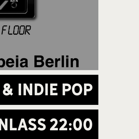
 & Indie Pop
inlass
22:00