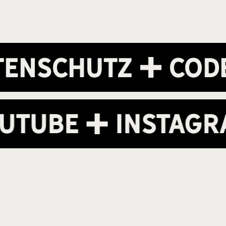
nschutz
Code 
Youtube
Insta