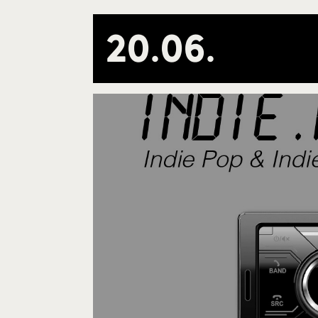
20
.
06
.