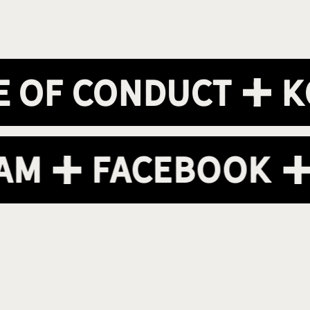
of Conduct
Kon
gram
Facebook