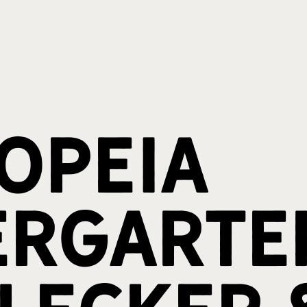
opeia
ergarte