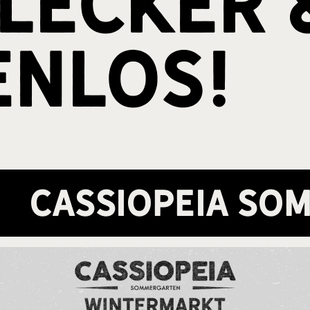
 lecker 
enlos!
Cassiopeia So