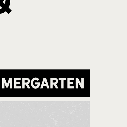
&
mmergarten