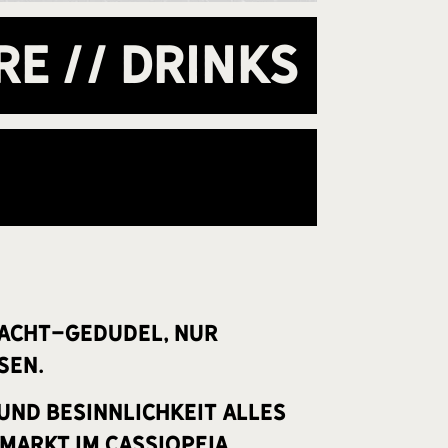
RE // DRINKS
Nacht-Gedudel, nur
ßen.
und Besinnlichkeit alles
markt im Cassiopeia