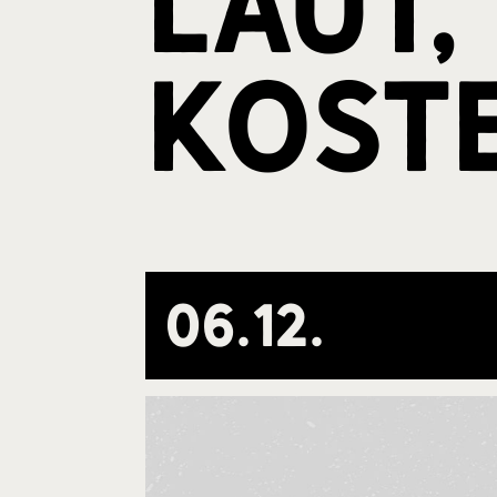
Laut,
kost
06
.
12
.