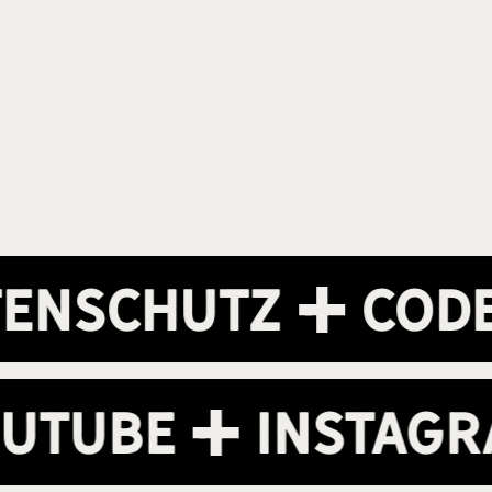
schutz
Code o
Youtube
Insta